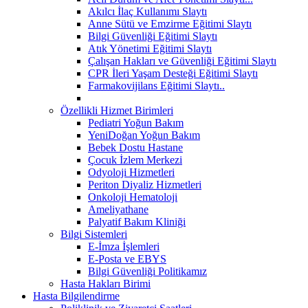
Akılcı İlaç Kullanımı Slaytı
Anne Sütü ve Emzirme Eğitimi Slaytı
Bilgi Güvenliği Eğitimi Slaytı
Atık Yönetimi Eğitimi Slaytı
Çalışan Hakları ve Güvenliği Eğitimi Slaytı
CPR İleri Yaşam Desteği Eğitimi Slaytı
Farmakovijilans Eğitimi Slaytı..
Özellikli Hizmet Birimleri
Pediatri Yoğun Bakım
YeniDoğan Yoğun Bakım
Bebek Dostu Hastane
Çocuk İzlem Merkezi
Odyoloji Hizmetleri
Periton Diyaliz Hizmetleri
Onkoloji Hematoloji
Ameliyathane
Palyatif Bakım Kliniği
Bilgi Sistemleri
E-İmza İşlemleri
E-Posta ve EBYS
Bilgi Güvenliği Politikamız
Hasta Hakları Birimi
Hasta Bilgilendirme