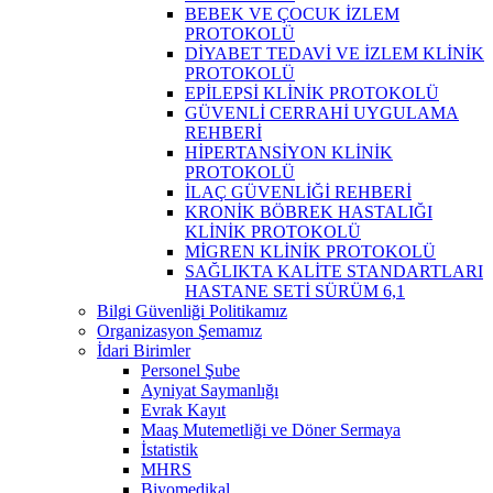
BEBEK VE ÇOCUK İZLEM
PROTOKOLÜ
DİYABET TEDAVİ VE İZLEM KLİNİK
PROTOKOLÜ
EPİLEPSİ KLİNİK PROTOKOLÜ
GÜVENLİ CERRAHİ UYGULAMA
REHBERİ
HİPERTANSİYON KLİNİK
PROTOKOLÜ
İLAÇ GÜVENLİĞİ REHBERİ
KRONİK BÖBREK HASTALIĞI
KLİNİK PROTOKOLÜ
MİGREN KLİNİK PROTOKOLÜ
SAĞLIKTA KALİTE STANDARTLARI
HASTANE SETİ SÜRÜM 6,1
Bilgi Güvenliği Politikamız
Organizasyon Şemamız
İdari Birimler
Personel Şube
Ayniyat Saymanlığı
Evrak Kayıt
Maaş Mutemetliği ve Döner Sermaya
İstatistik
MHRS
Biyomedikal