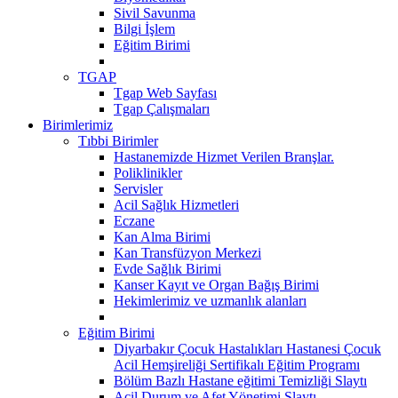
Sivil Savunma
Bilgi İşlem
Eğitim Birimi
TGAP
Tgap Web Sayfası
Tgap Çalışmaları
Birimlerimiz
Tıbbi Birimler
Hastanemizde Hizmet Verilen Branşlar.
Poliklinikler
Servisler
Acil Sağlık Hizmetleri
Eczane
Kan Alma Birimi
Kan Transfüzyon Merkezi
Evde Sağlık Birimi
Kanser Kayıt ve Organ Bağış Birimi
Hekimlerimiz ve uzmanlık alanları
Eğitim Birimi
Diyarbakır Çocuk Hastalıkları Hastanesi Çocuk
Acil Hemşireliği Sertifikalı Eğitim Programı
Bölüm Bazlı Hastane eğitimi Temizliği Slaytı
Acil Durum ve Afet Yönetimi Slaytı...