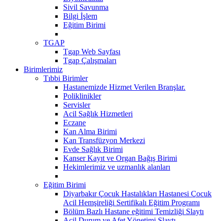
Sivil Savunma
Bilgi İşlem
Eğitim Birimi
TGAP
Tgap Web Sayfası
Tgap Çalışmaları
Birimlerimiz
Tıbbi Birimler
Hastanemizde Hizmet Verilen Branşlar.
Poliklinikler
Servisler
Acil Sağlık Hizmetleri
Eczane
Kan Alma Birimi
Kan Transfüzyon Merkezi
Evde Sağlık Birimi
Kanser Kayıt ve Organ Bağış Birimi
Hekimlerimiz ve uzmanlık alanları
Eğitim Birimi
Diyarbakır Çocuk Hastalıkları Hastanesi Çocuk
Acil Hemşireliği Sertifikalı Eğitim Programı
Bölüm Bazlı Hastane eğitimi Temizliği Slaytı
Acil Durum ve Afet Yönetimi Slaytı...