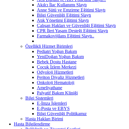
Akılcı İlaç Kullanımı Slaytı
Anne Sütü ve Emzirme Eğitimi Slaytı
Bilgi Güvenliği Eğitimi Slaytı
Atık Yönetimi Eğitimi Slaytı
Çalışan Hakları ve Güvenliği Eğitimi Slaytı
CPR İleri Yaşam Desteği Eğitimi Slaytı
Farmakovijilans Eğitimi Slaytı..
Özellikli Hizmet Birimleri
Pediatri Yoğun Bakım
YeniDoğan Yoğun Bakım
Bebek Dostu Hastane
Çocuk İzlem Merkezi
Odyoloji Hizmetleri
Periton Diyaliz Hizmetleri
Onkoloji Hematoloji
Ameliyathane
Palyatif Bakım Kliniği
Bilgi Sistemleri
E-İmza İşlemleri
E-Posta ve EBYS
Bilgi Güvenliği Politikamız
Hasta Hakları Birimi
Hasta Bilgilendirme