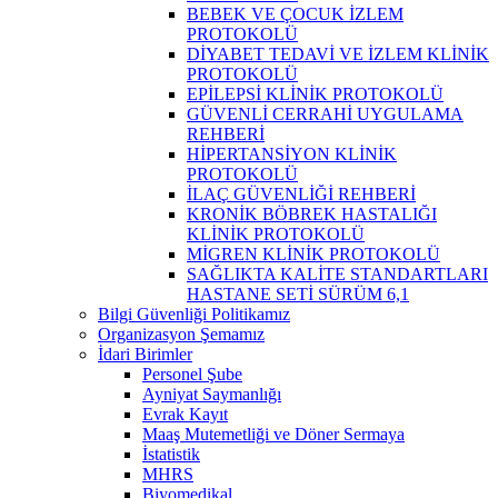
BEBEK VE ÇOCUK İZLEM
PROTOKOLÜ
DİYABET TEDAVİ VE İZLEM KLİNİK
PROTOKOLÜ
EPİLEPSİ KLİNİK PROTOKOLÜ
GÜVENLİ CERRAHİ UYGULAMA
REHBERİ
HİPERTANSİYON KLİNİK
PROTOKOLÜ
İLAÇ GÜVENLİĞİ REHBERİ
KRONİK BÖBREK HASTALIĞI
KLİNİK PROTOKOLÜ
MİGREN KLİNİK PROTOKOLÜ
SAĞLIKTA KALİTE STANDARTLARI
HASTANE SETİ SÜRÜM 6,1
Bilgi Güvenliği Politikamız
Organizasyon Şemamız
İdari Birimler
Personel Şube
Ayniyat Saymanlığı
Evrak Kayıt
Maaş Mutemetliği ve Döner Sermaya
İstatistik
MHRS
Biyomedikal