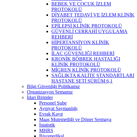
BEBEK VE ÇOCUK İZLEM
PROTOKOLÜ
DİYABET TEDAVİ VE İZLEM KLİNİK
PROTOKOLÜ
EPİLEPSİ KLİNİK PROTOKOLÜ
GÜVENLİ CERRAHİ UYGULAMA
REHBERİ
HİPERTANSİYON KLİNİK
PROTOKOLÜ
İLAÇ GÜVENLİĞİ REHBERİ
KRONİK BÖBREK HASTALIĞI
KLİNİK PROTOKOLÜ
MİGREN KLİNİK PROTOKOLÜ
SAĞLIKTA KALİTE STANDARTLARI
HASTANE SETİ SÜRÜM 6,1
Bilgi Güvenliği Politikamız
Organizasyon Şemamız
İdari Birimler
Personel Şube
Ayniyat Saymanlığı
Evrak Kayıt
Maaş Mutemetliği ve Döner Sermaya
İstatistik
MHRS
Biyomedikal