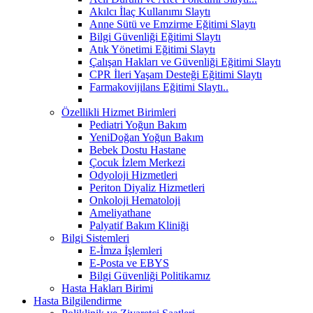
Akılcı İlaç Kullanımı Slaytı
Anne Sütü ve Emzirme Eğitimi Slaytı
Bilgi Güvenliği Eğitimi Slaytı
Atık Yönetimi Eğitimi Slaytı
Çalışan Hakları ve Güvenliği Eğitimi Slaytı
CPR İleri Yaşam Desteği Eğitimi Slaytı
Farmakovijilans Eğitimi Slaytı..
Özellikli Hizmet Birimleri
Pediatri Yoğun Bakım
YeniDoğan Yoğun Bakım
Bebek Dostu Hastane
Çocuk İzlem Merkezi
Odyoloji Hizmetleri
Periton Diyaliz Hizmetleri
Onkoloji Hematoloji
Ameliyathane
Palyatif Bakım Kliniği
Bilgi Sistemleri
E-İmza İşlemleri
E-Posta ve EBYS
Bilgi Güvenliği Politikamız
Hasta Hakları Birimi
Hasta Bilgilendirme