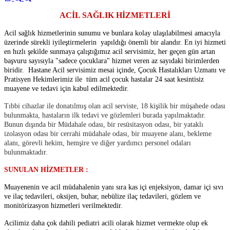
ACİL SAĞLIK HİZMETLERİ
Acil sağlık hizmetlerinin sunumu ve bunlara kolay ulaşılabilmesi amacıyla
üzerinde sürekli iyileştirmelerin yapıldığı önemli bir alandır. En iyi hizmeti
en hızlı şekilde sunmaya çalıştığımız acil servisimiz, her geçen gün artan
başvuru sayısıyla "sadece çocuklara" hizmet veren az sayıdaki birimlerden
biridir. Hastane Acil servisimiz mesai içinde, Çocuk Hastalıkları Uzmanı ve
Pratisyen Hekimlerimiz ile tüm acil çocuk hastalar 24 saat kesintisiz
muayene ve tedavi için kabul edilmektedir.
Tıbbi cihazlar ile donatılmış olan acil serviste, 18 kişilik bir müşahede odası
bulunmakta, hastaların ilk tedavi ve gözlemleri burada yapılmaktadır.
Bunun dışında bir Müdahale odası, bir resüsitasyon odası, bir yataklı
izolasyon odası bir cerrahi müdahale odası, bir muayene alanı, bekleme
alanı, görevli hekim, hemşire ve diğer yardımcı personel odaları
bulunmaktadır.
SUNULAN HİZMETLER :
Muayenenin ve acil müdahalenin yanı sıra kas içi enjeksiyon, damar içi sıvı
ve ilaç tedavileri, oksijen, buhar, nebülize ilaç tedavileri, gözlem ve
monitörizasyon hizmetleri verilmektedir.
Acilimiz daha çok dahili pediatri acili olarak hizmet vermekte olup ek