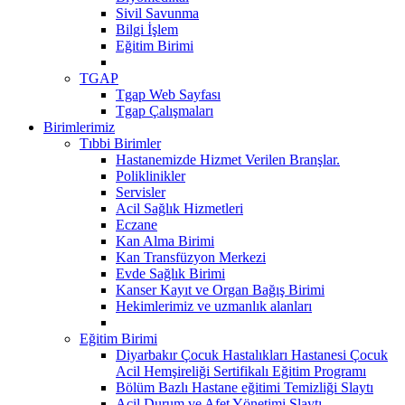
Sivil Savunma
Bilgi İşlem
Eğitim Birimi
TGAP
Tgap Web Sayfası
Tgap Çalışmaları
Birimlerimiz
Tıbbi Birimler
Hastanemizde Hizmet Verilen Branşlar.
Poliklinikler
Servisler
Acil Sağlık Hizmetleri
Eczane
Kan Alma Birimi
Kan Transfüzyon Merkezi
Evde Sağlık Birimi
Kanser Kayıt ve Organ Bağış Birimi
Hekimlerimiz ve uzmanlık alanları
Eğitim Birimi
Diyarbakır Çocuk Hastalıkları Hastanesi Çocuk
Acil Hemşireliği Sertifikalı Eğitim Programı
Bölüm Bazlı Hastane eğitimi Temizliği Slaytı
Acil Durum ve Afet Yönetimi Slaytı...