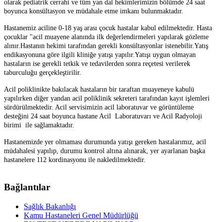
olarak pediatrik cerrahi ve tüm yan dal hekimlerimizin bölümde 24 saat
boyunca konsültasyon ve müdahale etme imkanı bulunmaktadır.
Hastanemiz aciline 0-18 yaş arası çocuk hastalar kabul edilmektedir. Hasta
çocuklar "acil muayene alanında ilk değerlendirmeleri yapılarak gözleme
alınır.Hastanın hekimi tarafından gerekli konsültasyonlar istenebilir.Yatış
endikasyonuna göre ilgili kliniğe yatışı yapılır.Yatışı uygun olmayan
hastaların ise gerekli tetkik ve tedavilerden sonra reçetesi verilerek
taburculuğu gerçekleştirilir.
Acil poliklinikte bakılacak hastaların bir taraftan muayeneye kabulü
yapılırken diğer yandan acil poliklinik sekreteri tarafından kayıt işlemleri
sürdürülmektedir. Acil servisimizin acil laboratuvar ve görüntüleme
desteğini 24 saat boyunca hastane Acil Laboratuvarı ve Acil Radyoloji
birimi ile sağlamaktadır.
Hastanemizde yer olmaması durumunda yatışı gereken hastalarımız, acil
müdahalesi yapılıp, durumu kontrol altına alınarak, yer ayarlanan başka
hastanelere 112 kordinasyonu ile nakledilmektedir.
Bağlantılar
Sağlık Bakanlığı
Kamu Hastaneleri Genel Müdürlüğü