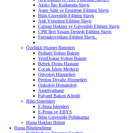
Akılcı İlaç Kullanımı Slaytı
Anne Sütü ve Emzirme Eğitimi Slaytı
Bilgi Güvenliği Eğitimi Slaytı
Atık Yönetimi Eğitimi Slaytı
Çalışan Hakları ve Güvenliği Eğitimi Slaytı
CPR İleri Yaşam Desteği Eğitimi Slaytı
Farmakovijilans Eğitimi Slaytı..
Özellikli Hizmet Birimleri
Pediatri Yoğun Bakım
YeniDoğan Yoğun Bakım
Bebek Dostu Hastane
Çocuk İzlem Merkezi
Odyoloji Hizmetleri
Periton Diyaliz Hizmetleri
Onkoloji Hematoloji
Ameliyathane
Palyatif Bakım Kliniği
Bilgi Sistemleri
E-İmza İşlemleri
E-Posta ve EBYS
Bilgi Güvenliği Politikamız
Hasta Hakları Birimi
Hasta Bilgilendirme