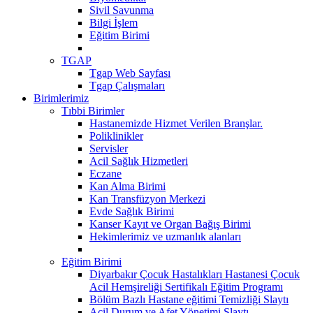
Sivil Savunma
Bilgi İşlem
Eğitim Birimi
TGAP
Tgap Web Sayfası
Tgap Çalışmaları
Birimlerimiz
Tıbbi Birimler
Hastanemizde Hizmet Verilen Branşlar.
Poliklinikler
Servisler
Acil Sağlık Hizmetleri
Eczane
Kan Alma Birimi
Kan Transfüzyon Merkezi
Evde Sağlık Birimi
Kanser Kayıt ve Organ Bağış Birimi
Hekimlerimiz ve uzmanlık alanları
Eğitim Birimi
Diyarbakır Çocuk Hastalıkları Hastanesi Çocuk
Acil Hemşireliği Sertifikalı Eğitim Programı
Bölüm Bazlı Hastane eğitimi Temizliği Slaytı
Acil Durum ve Afet Yönetimi Slaytı...