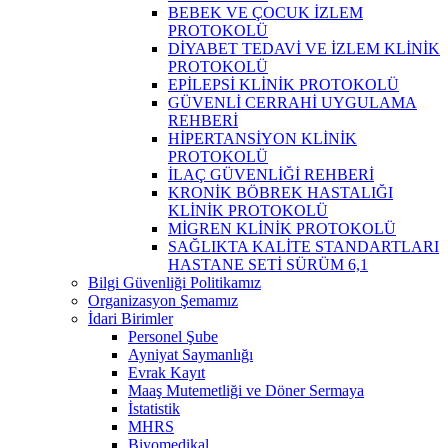
BEBEK VE ÇOCUK İZLEM
PROTOKOLÜ
DİYABET TEDAVİ VE İZLEM KLİNİK
PROTOKOLÜ
EPİLEPSİ KLİNİK PROTOKOLÜ
GÜVENLİ CERRAHİ UYGULAMA
REHBERİ
HİPERTANSİYON KLİNİK
PROTOKOLÜ
İLAÇ GÜVENLİĞİ REHBERİ
KRONİK BÖBREK HASTALIĞI
KLİNİK PROTOKOLÜ
MİGREN KLİNİK PROTOKOLÜ
SAĞLIKTA KALİTE STANDARTLARI
HASTANE SETİ SÜRÜM 6,1
Bilgi Güvenliği Politikamız
Organizasyon Şemamız
İdari Birimler
Personel Şube
Ayniyat Saymanlığı
Evrak Kayıt
Maaş Mutemetliği ve Döner Sermaya
İstatistik
MHRS
Biyomedikal