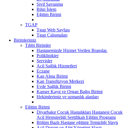
Sivil Savunma
Bilgi İşlem
Eğitim Birimi
TGAP
Tgap Web Sayfası
Tgap Çalışmaları
Birimlerimiz
Tıbbi Birimler
Hastanemizde Hizmet Verilen Branşlar.
Poliklinikler
Servisler
Acil Sağlık Hizmetleri
Eczane
Kan Alma Birimi
Kan Transfüzyon Merkezi
Evde Sağlık Birimi
Kanser Kayıt ve Organ Bağış Birimi
Hekimlerimiz ve uzmanlık alanları
Eğitim Birimi
Diyarbakır Çocuk Hastalıkları Hastanesi Çocuk
Acil Hemşireliği Sertifikalı Eğitim Programı
Bölüm Bazlı Hastane eğitimi Temizliği Slaytı
Acil Durum ve Afet Yönetimi Slaytı...