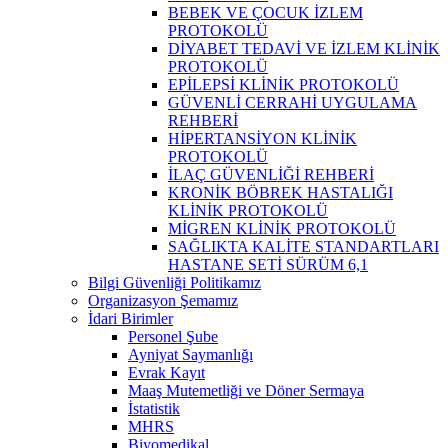
BEBEK VE ÇOCUK İZLEM
PROTOKOLÜ
DİYABET TEDAVİ VE İZLEM KLİNİK
PROTOKOLÜ
EPİLEPSİ KLİNİK PROTOKOLÜ
GÜVENLİ CERRAHİ UYGULAMA
REHBERİ
HİPERTANSİYON KLİNİK
PROTOKOLÜ
İLAÇ GÜVENLİĞİ REHBERİ
KRONİK BÖBREK HASTALIĞI
KLİNİK PROTOKOLÜ
MİGREN KLİNİK PROTOKOLÜ
SAĞLIKTA KALİTE STANDARTLARI
HASTANE SETİ SÜRÜM 6,1
Bilgi Güvenliği Politikamız
Organizasyon Şemamız
İdari Birimler
Personel Şube
Ayniyat Saymanlığı
Evrak Kayıt
Maaş Mutemetliği ve Döner Sermaya
İstatistik
MHRS
Biyomedikal