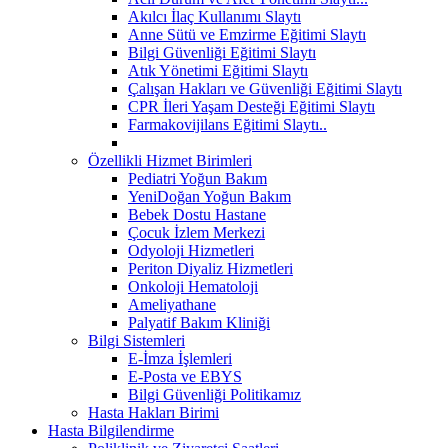
Akılcı İlaç Kullanımı Slaytı
Anne Sütü ve Emzirme Eğitimi Slaytı
Bilgi Güvenliği Eğitimi Slaytı
Atık Yönetimi Eğitimi Slaytı
Çalışan Hakları ve Güvenliği Eğitimi Slaytı
CPR İleri Yaşam Desteği Eğitimi Slaytı
Farmakovijilans Eğitimi Slaytı..
Özellikli Hizmet Birimleri
Pediatri Yoğun Bakım
YeniDoğan Yoğun Bakım
Bebek Dostu Hastane
Çocuk İzlem Merkezi
Odyoloji Hizmetleri
Periton Diyaliz Hizmetleri
Onkoloji Hematoloji
Ameliyathane
Palyatif Bakım Kliniği
Bilgi Sistemleri
E-İmza İşlemleri
E-Posta ve EBYS
Bilgi Güvenliği Politikamız
Hasta Hakları Birimi
Hasta Bilgilendirme