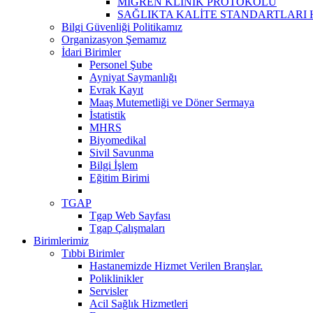
MİGREN KLİNİK PROTOKOLÜ
SAĞLIKTA KALİTE STANDARTLARI H
Bilgi Güvenliği Politikamız
Organizasyon Şemamız
İdari Birimler
Personel Şube
Ayniyat Saymanlığı
Evrak Kayıt
Maaş Mutemetliği ve Döner Sermaya
İstatistik
MHRS
Biyomedikal
Sivil Savunma
Bilgi İşlem
Eğitim Birimi
TGAP
Tgap Web Sayfası
Tgap Çalışmaları
Birimlerimiz
Tıbbi Birimler
Hastanemizde Hizmet Verilen Branşlar.
Poliklinikler
Servisler
Acil Sağlık Hizmetleri