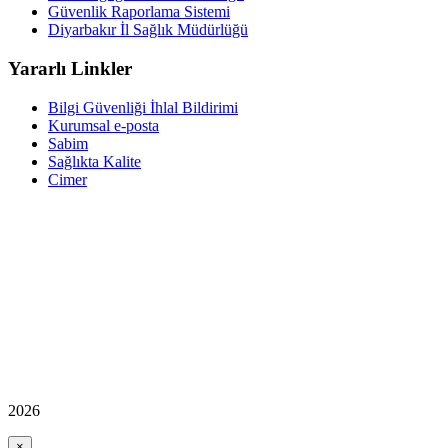
Güvenlik Raporlama Sistemi
Diyarbakır İl Sağlık Müdürlüğü
Yararlı Linkler
Bilgi Güvenliği İhlal Bildirimi
Kurumsal e-posta
Sabim
Sağlıkta Kalite
Cimer
2026
×