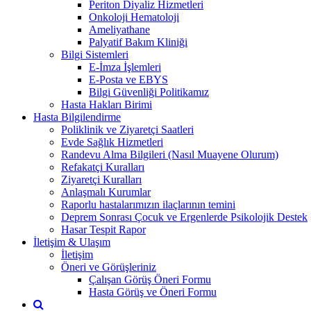
Periton Diyaliz Hizmetleri
Onkoloji Hematoloji
Ameliyathane
Palyatif Bakım Kliniği
Bilgi Sistemleri
E-İmza İşlemleri
E-Posta ve EBYS
Bilgi Güvenliği Politikamız
Hasta Hakları Birimi
Hasta Bilgilendirme
Poliklinik ve Ziyaretçi Saatleri
Evde Sağlık Hizmetleri
Randevu Alma Bilgileri (Nasıl Muayene Olurum)
Refakatçi Kuralları
Ziyaretçi Kuralları
Anlaşmalı Kurumlar
Raporlu hastalarımızın ilaçlarının temini
Deprem Sonrası Çocuk ve Ergenlerde Psikolojik Destek
Hasar Tespit Rapor
İletişim & Ulaşım
İletişim
Öneri ve Görüşleriniz
Çalışan Görüş Öneri Formu
Hasta Görüş ve Öneri Formu