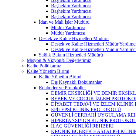
Başhekim Yardımcısı
Başhekim Yardımcısı
Başhekim Yardımcısı
Başhekim Yardımcısı
İdari ve Mali İşler Müdürü
Müdür Yardımcısı
Müdür Yardımcısı
Destek ve Kalite Hizmetleri Müdürü
Destek ve Kalite Hizmetleri Müdür Yardımcı
Destek ve Kalite Hizmetleri Müdür Yardımcı
Sağlık Bakım Hizmetleri Müdürü
Misyon & Vizyon& Değerlerimiz
Kalite Politikamız
Kalite Yönetim Birimi
Kalite Yönetim Birimi
Dış Kaynaklı Dökümanlar
Rehberler ve Protokoller
DEMİR EKSİKLİĞİ VE DEMİR EKSİK
BEBEK VE ÇOCUK İZLEM PROTOKO
DİYABET TEDAVİ VE İZLEM KLİNİ
EPİLEPSİ KLİNİK PROTOKOLÜ
GÜVENLİ CERRAHİ UYGULAMA RE
HİPERTANSİYON KLİNİK PROTOKO
İLAÇ GÜVENLİĞİ REHBERİ
KRONİK BÖBREK HASTALIĞI KLİN