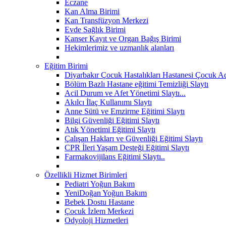
Eczane
Kan Alma Birimi
Kan Transfüzyon Merkezi
Evde Sağlık Birimi
Kanser Kayıt ve Organ Bağış Birimi
Hekimlerimiz ve uzmanlık alanları
Eğitim Birimi
Diyarbakır Çocuk Hastalıkları Hastanesi Çocuk Aci
Bölüm Bazlı Hastane eğitimi Temizliği Slaytı
Acil Durum ve Afet Yönetimi Slaytı...
Akılcı İlaç Kullanımı Slaytı
Anne Sütü ve Emzirme Eğitimi Slaytı
Bilgi Güvenliği Eğitimi Slaytı
Atık Yönetimi Eğitimi Slaytı
Çalışan Hakları ve Güvenliği Eğitimi Slaytı
CPR İleri Yaşam Desteği Eğitimi Slaytı
Farmakovijilans Eğitimi Slaytı..
Özellikli Hizmet Birimleri
Pediatri Yoğun Bakım
YeniDoğan Yoğun Bakım
Bebek Dostu Hastane
Çocuk İzlem Merkezi
Odyoloji Hizmetleri