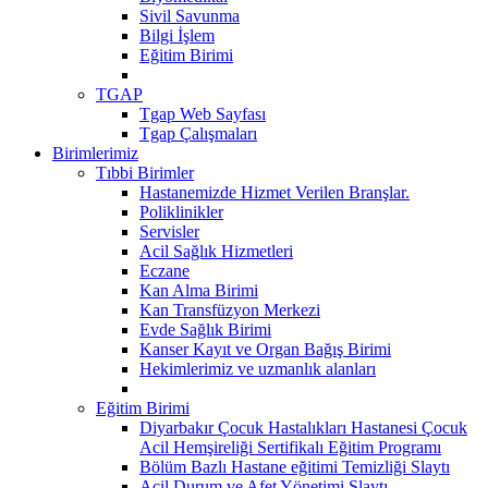
Sivil Savunma
Bilgi İşlem
Eğitim Birimi
TGAP
Tgap Web Sayfası
Tgap Çalışmaları
Birimlerimiz
Tıbbi Birimler
Hastanemizde Hizmet Verilen Branşlar.
Poliklinikler
Servisler
Acil Sağlık Hizmetleri
Eczane
Kan Alma Birimi
Kan Transfüzyon Merkezi
Evde Sağlık Birimi
Kanser Kayıt ve Organ Bağış Birimi
Hekimlerimiz ve uzmanlık alanları
Eğitim Birimi
Diyarbakır Çocuk Hastalıkları Hastanesi Çocuk
Acil Hemşireliği Sertifikalı Eğitim Programı
Bölüm Bazlı Hastane eğitimi Temizliği Slaytı
Acil Durum ve Afet Yönetimi Slaytı...