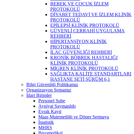
BEBEK VE ÇOCUK İZLEM
PROTOKOLÜ
DİYABET TEDAVİ VE İZLEM KLİNİK
PROTOKOLÜ
EPİLEPSİ KLİNİK PROTOKOLÜ
GÜVENLİ CERRAHİ UYGULAMA
REHBERİ
HİPERTANSİYON KLİNİK
PROTOKOLÜ
İLAÇ GÜVENLİĞİ REHBERİ
KRONİK BÖBREK HASTALIĞI
KLİNİK PROTOKOLÜ
MİGREN KLİNİK PROTOKOLÜ
SAĞLIKTA KALİTE STANDARTLARI
HASTANE SETİ SÜRÜM 6,1
Bilgi Güvenliği Politikamız
Organizasyon Şemamız
İdari Birimler
Personel Şube
Ayniyat Saymanlığı
Evrak Kayıt
Maaş Mutemetliği ve Döner Sermaya
İstatistik
MHRS
Biyomedikal