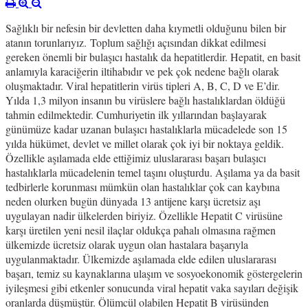
Sağlıklı bir nefesin bir devletten daha kıymetli olduğunu bilen bir
atanın torunlarıyız. Toplum sağlığı açısından dikkat edilmesi
gereken önemli bir bulaşıcı hastalık da hepatitlerdir. Hepatit, en basit
anlamıyla karaciğerin iltihabıdır ve pek çok nedene bağlı olarak
oluşmaktadır. Viral hepatitlerin virüs tipleri A, B, C, D ve E’dir.
Yılda 1,3 milyon insanın bu virüslere bağlı hastalıklardan öldüğü
tahmin edilmektedir. Cumhuriyetin ilk yıllarından başlayarak
günümüze kadar uzanan bulaşıcı hastalıklarla mücadelede son 15
yılda hükümet, devlet ve millet olarak çok iyi bir noktaya geldik.
Özellikle aşılamada elde ettiğimiz uluslararası başarı bulaşıcı
hastalıklarla mücadelenin temel taşını oluşturdu.
Aşılama ya da basit
tedbirlerle korunması mümkün olan hastalıklar çok can kaybına
neden olurken bugün dünyada 13 antijene karşı ücretsiz aşı
uygulayan nadir ülkelerden biriyiz. Özellikle Hepatit C virüsüne
karşı üretilen yeni nesil ilaçlar oldukça pahalı olmasına rağmen
ülkemizde ücretsiz olarak uygun olan hastalara başarıyla
uygulanmaktadır. Ülkemizde aşılamada elde edilen uluslararası
başarı, temiz su kaynaklarına ulaşım ve sosyoekonomik göstergelerin
iyileşmesi gibi etkenler sonucunda viral hepatit vaka sayıları değişik
oranlarda düşmüştür. Ölümcül olabilen Hepatit B virüsünden