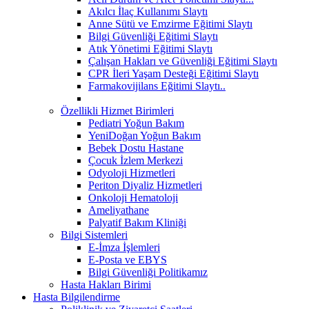
Akılcı İlaç Kullanımı Slaytı
Anne Sütü ve Emzirme Eğitimi Slaytı
Bilgi Güvenliği Eğitimi Slaytı
Atık Yönetimi Eğitimi Slaytı
Çalışan Hakları ve Güvenliği Eğitimi Slaytı
CPR İleri Yaşam Desteği Eğitimi Slaytı
Farmakovijilans Eğitimi Slaytı..
Özellikli Hizmet Birimleri
Pediatri Yoğun Bakım
YeniDoğan Yoğun Bakım
Bebek Dostu Hastane
Çocuk İzlem Merkezi
Odyoloji Hizmetleri
Periton Diyaliz Hizmetleri
Onkoloji Hematoloji
Ameliyathane
Palyatif Bakım Kliniği
Bilgi Sistemleri
E-İmza İşlemleri
E-Posta ve EBYS
Bilgi Güvenliği Politikamız
Hasta Hakları Birimi
Hasta Bilgilendirme